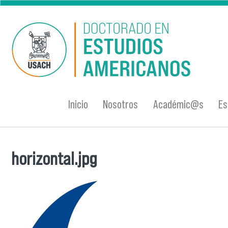
Pasar al contenido principal
Inicio
Nosotros
Académic@s
Es
horizontal.jpg
Se encuentra usted aquí